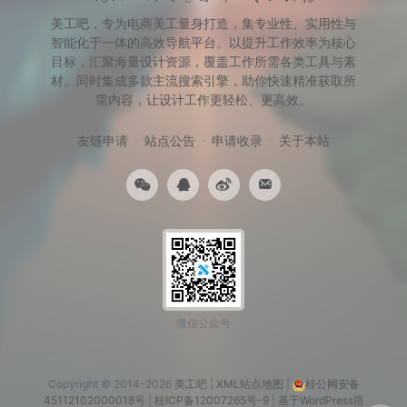
美工吧，专为电商美工量身打造，集专业性、实用性与
智能化于一体的高效导航平台。以提升工作效率为核心
目标，汇聚海量设计资源，覆盖工作所需各类工具与素
材。同时集成多款主流搜索引擎，助你快速精准获取所
需内容，让设计工作更轻松、更高效。
友链申请
站点公告
申请收录
关于本站
微信公众号
Copyright © 2014-2026
美工吧
|
XML站点地图
|
桂公网安备
45112102000018号
|
桂ICP备12007265号-9
|
基于WordPress搭