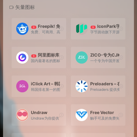
矢量图标
Freepik! 免费矢量素材库
IconPark字节跳动
顶
顶
免费、可商用、高质量，一个基于素材库的搜索引擎站点，为设计
字节跳动旗下开源图标库，I
阿里图标库
ZICO-专为CJK汉语用
顶
国内最著名的图标搜索及管理平台，300万个图标下载
一个专为中国开发者而生的
iClick Art – 韩国矢量素材站
Preloaders – 在线生
韩国排名第一的图片网站iClick Art，nPine旗下，iClick Ar
Preloaders 提供免
Undraw
Free Vector
Undraw为你提供了一系列免费的插画素材库，你可以随时将这
触手可及的免费矢量艺术世界！