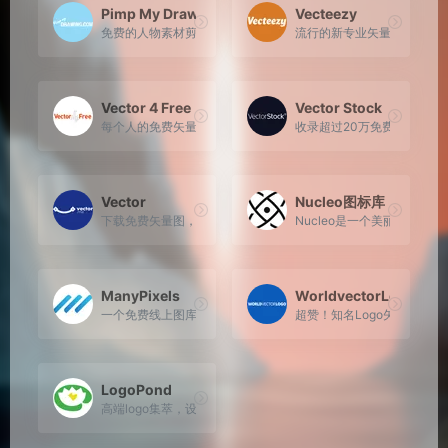
Pimp My Drawing
Vecteezy
免费的人物素材剪影库，当你需要绘制人物插画时，可以通过这
流行的新专业矢量图形，发
Vector 4 Free
Vector Stock
每个人的免费矢量图形！矢量素材收集站，通过方便的搜索和标
收录超过20万免费矢量图像
Vector
Nucleo图标库
下载免费矢量图，以供个人和商业使用。从 280,000 多个徽标、
Nucleo是一个美丽的矢
ManyPixels
WorldvectorLogo
一个免费线上图库，主要以收录插图为主，又被称为 unDraw
超赞！知名Logo矢量资源下
LogoPond
高端logo集萃，设计前必须来池子里泡一泡