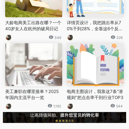
大龄电商美工出路在哪？一个
详情页设计，我把跳出率从7
40岁女人在杭州的破局日记
0%干到28%，全靠这6个反人
性套路
349
326
美工兼职在哪里接单？2025
电商主图设计，我靠这7条“潜
年国内主流平台一览
规则”把点击率干到行业TOP3
1,162
544