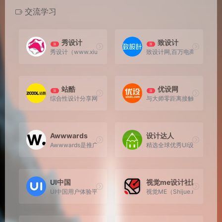
交流学习
秀设计
致设计
顶
顶
秀设计（www.xiusheji.com）创建于2010年，关注优
致设计网,百万电商设计师交
站酷
优设网
顶
顶
综合性设计分享网站，原创设计交流平台
与大师零距离接触，一线设
Awwwards
设计达人
Awwwards是推广和表彰世界上最优秀研发人员、设计师和网
精选全球优秀UI设计和网页
UI中国
视觉me设计社区
UI中国用户体验平台,中国用户体验联盟理事单位。国内极具影响
视觉ME（Shijue.m