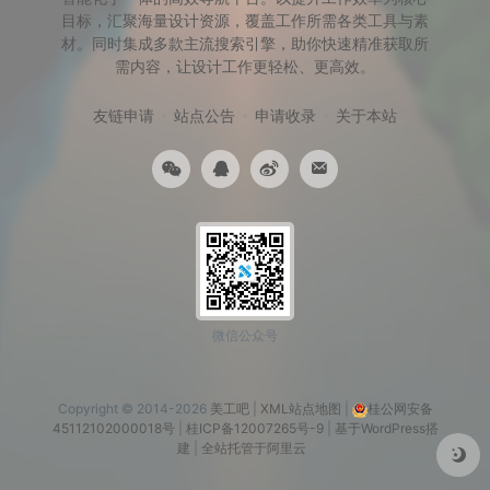
目标，汇聚海量设计资源，覆盖工作所需各类工具与素
材。同时集成多款主流搜索引擎，助你快速精准获取所
需内容，让设计工作更轻松、更高效。
友链申请
站点公告
申请收录
关于本站
微信公众号
Copyright © 2014-2026
美工吧
|
XML站点地图
|
桂公网安备
45112102000018号
|
桂ICP备12007265号-9
|
基于WordPress搭
建
|
全站托管于阿里云