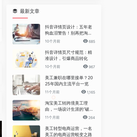
最新文章
抖音详情页设计：五年老
狗血泪警告！别再把淘宝
详情页直接搬过来了！
10个月前
685
抖音详情页尺寸规范：精
准设计，引爆商品转化
10个月前
967
发布了超过3,000张CC0许可图片，每周都会添加更多图片。他们是一个独立的网
美工兼职在哪里接单？20
25年国内主流平台一览
11个月前
1,165
变油画
淘宝美工转跨境美工理
，你第一次看到OpenShot会觉得也没啥惊艳的，不过要知道，这是开源免费软件，
上面显示的RGB值的正确颜色即可。
像转化为油画的网站，你只需要点击网址，输入自拍，再选择油画滤镜即可生成一张你的古
由，一场设计生涯的“破圈”
之旅
11个月前
264
美工转型电商运营，一名
美工的电商运营蜕变之路