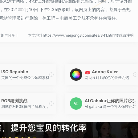
Fonts都来源于网络，不保证外部链接的准确性和完整性，同时，对于该外部
在2021年2月10日 下午2:35收录时，该网页上的内容，都属于合规
站管理员进行删除，美工吧 – 电商美工导航不承担任何责任。
收集与分享！
本文地址https://www.meigong8.com/sites/341.html转载请注明
ISO Republic
Adobe Kuler
顶
英国的一个免费公共领域素材，为创意专业人士提供免费图片。自推出以来，它已经
网页设计师配色的最佳之选
RGB猜测挑战
AI Gahaku让你的照片秒
hot凸显的就是她小巧迷人的开源属性特点：不仅大小迷人，而且安装使用也迷人。也许
测试你对RGB值的了解程度，网站给出一组RGB值，下面给出三个颜色选项，选择
AI gahaku 是一个将人