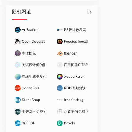
随机网址
ArtStation
PS设计教程网（原思缘教程网）
Open Doodles
Foodies feed高清食物照片
字体松鼠
Blender
测试设计师的眼睛
西田图像SITAPIX
在线生成低多边形背景
Adobe Kuler
Scene360
RGB猜测挑战
StockSnap
freebiesbug
图来网 – 免费可商用高清正版图片
小森平的免费下载音效
365PSD
Pexels