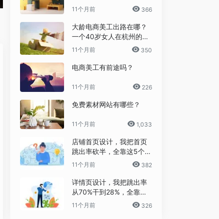
11个月前
366
大龄电商美工出路在哪？
一个40岁女人在杭州的破
局日记
11个月前
350
电商美工有前途吗？
11个月前
226
免费素材网站有哪些？
11个月前
1,033
店铺首页设计，我把首页
跳出率砍半，全靠这5个流
量炼金术
11个月前
382
详情页设计，我把跳出率
从70%干到28%，全靠这6
个反人性套路
11个月前
326