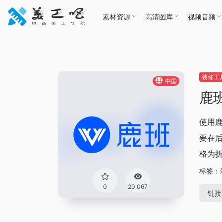
素材资源
高清图库
视频音频
装修工
中国
鹿
使用
要在
格为
标签：
0
20,067
链接