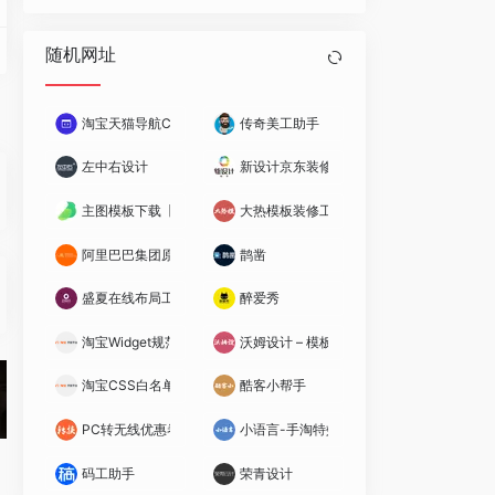
随机网址
淘宝天猫导航CSS编辑器
传奇美工助手
左中右设计
新设计京东装修工具
计经验。
也能装修。
主图模板下载【汇总】
大热模板装修工具
阿里巴巴集团原创保护平台
鹊凿
盛夏在线布局工具
醉爱秀
丰富的主机，如图片轮播，tab标签等，这些组件都需要设计师写Javascript才能
淘宝Widget规范
沃姆设计 – 模板装修辅助工具
淘宝CSS白名单
酷客小帮手
PC转无线优惠卷
小语言-手淘特效
码工助手
荣青设计