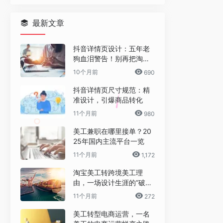
最新文章
抖音详情页设计：五年老
狗血泪警告！别再把淘宝
详情页直接搬过来了！
10个月前
690
抖音详情页尺寸规范：精
准设计，引爆商品转化
11个月前
980
美工兼职在哪里接单？20
25年国内主流平台一览
11个月前
1,172
淘宝美工转跨境美工理
由，一场设计生涯的“破圈”
之旅
11个月前
272
美工转型电商运营，一名