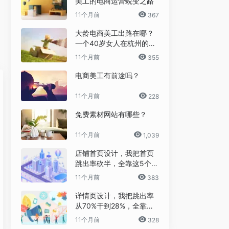
美工的电商运营蜕变之路
11个月前
367
大龄电商美工出路在哪？
一个40岁女人在杭州的破
局日记
11个月前
355
电商美工有前途吗？
11个月前
228
免费素材网站有哪些？
11个月前
1,039
店铺首页设计，我把首页
跳出率砍半，全靠这5个流
量炼金术
11个月前
383
详情页设计，我把跳出率
从70%干到28%，全靠这6
个反人性套路
11个月前
328