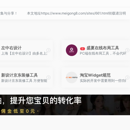
收集与分享！
本文地址https://www.meigong8.com/sites/661.html转载请注明
左中右设计
盛夏在线布局工具
顶
上海【左中右设计】由多名上海4A广告公司美术指导组创，成员均有8-10年广告设
PC端在线布局工具，不会代码
新设计京东装修工具
淘宝Widget规范
 超多酷炫特效应有尽有,强大、智能的编辑器,实现各种DIY。
新设计京东装修工具 方便智能的京东装修代码生成工具
实际的开发中需要用到一些功能比较