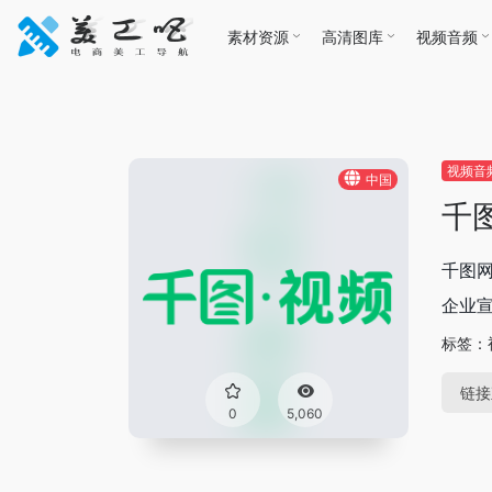
素材资源
高清图库
视频音频
视频音
中国
千
千图
企业
标签：
链接
0
5,060