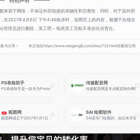
特别声明
道都来源于网络，不保证外部链接的准确性和完整性，同时，对于该外部
在2021年4月8日 下午4:46收录时，该网页上的内容，都属于合规合
管理员进行删除，美工吧 – 电商美工导航不承担任何责任。
收集与分享！
本文地址https://www.meigong8.com/sites/722.html转载请注明
PS表格助手
传媒配音网
载。
PS表格助手是一款专为Photoshop打造的高效表格设计插件，支持一键生成结
传媒配音网是专业配音制作网站,
昵图网
SAI 绘图软件
顶
频素材交易平台。锐景图库素材网汇集了全球千万版权设计素材，其中包含了正版图
昵图网成立于2007年1月1日，是一个设计素材、图片素材共享平台。
SAI是专门绘图的，由日本开发，许