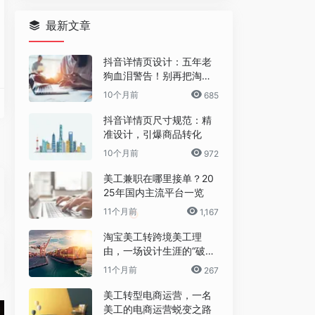
最新文章
抖音详情页设计：五年老
狗血泪警告！别再把淘宝
详情页直接搬过来了！
10个月前
685
抖音详情页尺寸规范：精
准设计，引爆商品转化
10个月前
972
美工兼职在哪里接单？20
25年国内主流平台一览
构严谨、样式精美的可编辑表格，并革命性地支持直接导入Excel数据，自动转换为带独
从事网络配音录制服务的专业配音公司,提供广告专题宣传片配音,英语配音,动漫动画视频
11个月前
1,167
淘宝美工转跨境美工理
由，一场设计生涯的“破圈”
之旅
片素材、正版视频素材、矢量素材及插画素材等
多功能较Photoshop更人性化。
11个月前
267
美工转型电商运营，一名
美工的电商运营蜕变之路