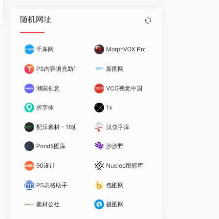
随机网址
千库网
MorphVOX Pro变声软件
PS内容填充助手
新图网
潮国创意
VCG视觉中国
求字体
1x
配乐素材 – 16素材网
汉仪字库
Pond5图库
沙沙野
90设计
Nucleo图标库
PS表格助手
包图网
素材公社
摄图网