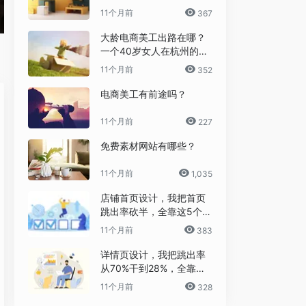
11个月前
367
大龄电商美工出路在哪？
一个40岁女人在杭州的破
局日记
11个月前
352
电商美工有前途吗？
11个月前
227
免费素材网站有哪些？
11个月前
1,035
店铺首页设计，我把首页
跳出率砍半，全靠这5个流
量炼金术
11个月前
383
详情页设计，我把跳出率
从70%干到28%，全靠这6
个反人性套路
11个月前
328