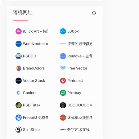
随机网址
iClick Art – 韩国矢量素材站
500px
WorldvectorLogo
漂亮的渐变颜色
PSDDD
Remove – 去背景神器
BrandColors
Free Vector
Vector Stock
Pinterest
Coolors
Pixabay
PSDTuts+
BOOOOOOOM
Freepik! 免费矢量素材库
迷你单页狂热者
SplitShire
数字艺术在线