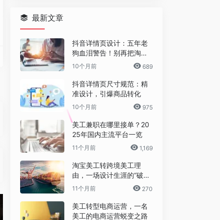
最新文章
抖音详情页设计：五年老
狗血泪警告！别再把淘宝
详情页直接搬过来了！
10个月前
689
抖音详情页尺寸规范：精
准设计，引爆商品转化
10个月前
975
的图像搜索网站。2008年5月6日开站，提供用户依据URL或上传的图像文件，搜索网
美工兼职在哪里接单？20
25年国内主流平台一览
11个月前
1,169
淘宝美工转跨境美工理
，由James Diebel 和Jacob Norda负责开发。
这是一款在线工具，用于测试您对像素的了解程度。 绘制一个与给定尺寸相匹配的框
由，一场设计生涯的“破圈”
之旅
11个月前
270
美工转型电商运营，一名
美工的电商运营蜕变之路