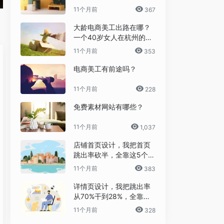
11个月前
367
大龄电商美工出路在哪？
一个40岁女人在杭州的破
局日记
11个月前
353
电商美工有前途吗？
11个月前
228
免费素材网站有哪些？
11个月前
1,037
店铺首页设计，我把首页
跳出率砍半，全靠这5个流
量炼金术
11个月前
383
详情页设计，我把跳出率
从70%干到28%，全靠这6
个反人性套路
11个月前
328