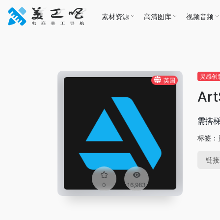
素材资源
高清图库
视频音频
灵感创
英国
Art
需搭
标签：
链接
0
16,983