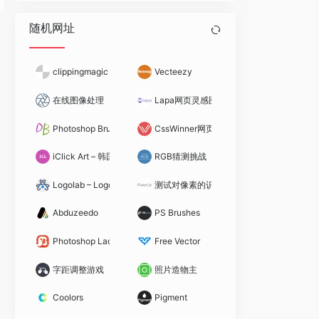
随机网址
clippingmagic – 抠头发神器
Vecteezy
在线图像处理
Lapa网页灵感图库
Photoshop Brushes
CssWinner网页色彩分类
iClick Art – 韩国矢量素材站
RGB猜测挑战
Logolab – Logo在线检测工具
测试对像素的识别能力
Abduzeedo
PS Brushes
Photoshop Lady
Free Vector
字距调整游戏
照片造物主
Coolors
Pigment