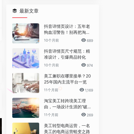
最新文章
抖音详情页设计：五年老
狗血泪警告！别再把淘宝
详情页直接搬过来了！
10个月前
689
抖音详情页尺寸规范：精
准设计，引爆商品转化
10个月前
974
过16000个矢量素材供你免费使用。
以及艺术相关的一切。
美工兼职在哪里接单？20
25年国内主流平台一览
11个月前
1,169
淘宝美工转跨境美工理
，线上预览或免费下载，提供两种格式：SVG、PNG格式。
己喜爱的配色方案
由，一场设计生涯的“破圈”
之旅
11个月前
269
美工转型电商运营，一名
美工的电商运营蜕变之路