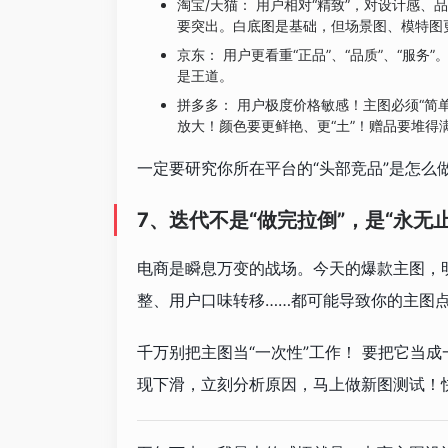
淘宝/天猫： 用户相对“精致”，对设计感
要突出。白底图是基础，但场景图、模特图
京东： 用户更看重“正品”、“品质”、“服
是王道。
拼多多： 用户极度价格敏感！主图必须“简单
放大！颜色要更鲜艳、更“土”！赠品要堆得满
一定要研究你所在平台的“头部竞品”是怎么
7、迭代不是“做完拉倒”，是“永无止
电商是瞬息万变的战场。今天的爆款主图，
整、用户口味转移……都可能导致你的主图
千万别把主图当“一次性”工作！ 要把它当
现下滑，立刻分析原因，马上做新图测试！