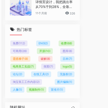
详情页设计，我把跳出率
从70%干到28%，全靠这6
个反人性套路
11个月前
326
热门标签
免费
(112)
EN
(92)
收费
(68)
可商用
(28)
开源
(10)
图库
(8)
需搭梯子
(8)
破解
(8)
日本
(7)
电商美工实战
(7)
抠图
(7)
logo
(5)
论坛
(2)
在线工具
(2)
无版权
(2)
淘宝美工工作内容
(2)
图片编辑
(1)
人像
(1)
视频制作
(1)
宣传片
(1)
随机网址