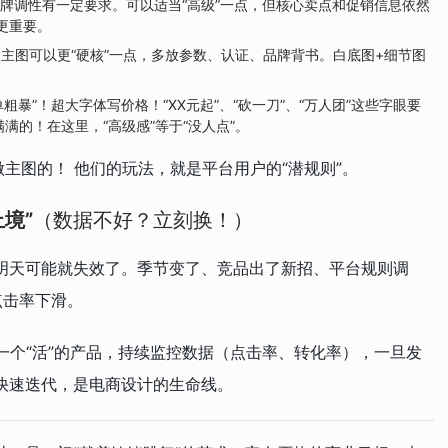
、品牌调性有一定要求。可以适当“高级”一点，但核心卖点和促销信息依然
更重要。
务”。主图可以更“硬核”一点，多放参数、认证、品牌背书。白底图+细节图
粗暴”！超大字体写价格！“XX元起”、“砍一刀”、“万人团”这些字眼要
满的！在这里，“高级感”等于“没人点”。
做主图的！ 他们的玩法，就是平台用户的“潜规则”。
境”
（数据不好？立刻换！）
明天可能就失效了。季节变了、竞品出了新招、平台规则调
点击率下滑。
成一个“活”的产品，持续监控数据（点击率、转化率），一旦发
快速迭代，是电商设计的生命线。