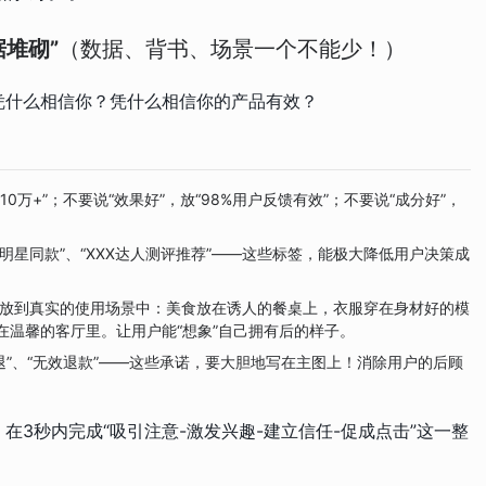
据堆砌”
（数据、背书、场景一个不能少！）
凭什么相信你？凭什么相信你的产品有效？
10万+”；不要说“效果好”，放“98%用户反馈有效”；不要说“成分好”，
XX明星同款”、“XXX达人测评推荐”——这些标签，能极大降低用户决策成
放到真实的使用场景中：美食放在诱人的餐桌上，衣服穿在身材好的模
在温馨的客厅里。让用户能“想象”自己拥有后的样子。
包退”、“无效退款”——这些承诺，要大胆地写在主图上！消除用户的后顾
在3秒内完成“吸引注意-激发兴趣-建立信任-促成点击”这一整