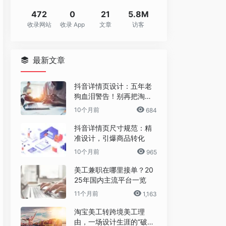
472
0
21
5.8M
收录网站
收录 App
文章
访客
最新文章
抖音详情页设计：五年老
狗血泪警告！别再把淘宝
详情页直接搬过来了！
10个月前
684
抖音详情页尺寸规范：精
准设计，引爆商品转化
10个月前
965
美工兼职在哪里接单？20
25年国内主流平台一览
11个月前
1,163
淘宝美工转跨境美工理
由，一场设计生涯的“破圈”