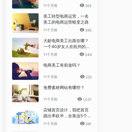
之旅
11个月前
263
美工转型电商运营，一名
美工的电商运营蜕变之路
11个月前
365
大龄电商美工出路在哪？
一个40岁女人在杭州的破
局日记
11个月前
349
电商美工有前途吗？
11个月前
225
免费素材网站有哪些？
11个月前
1,031
店铺首页设计，我把首页
跳出率砍半，全靠这5个流
量炼金术
11个月前
381