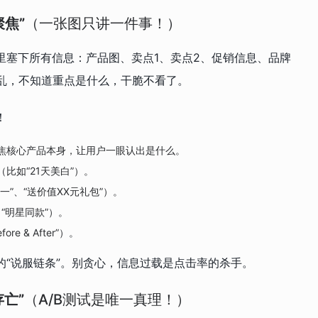
聚焦”
（一张图只讲一件事！）
里塞下所有信息：产品图、卖点1、卖点2、促销信息、品牌
缭乱，不知道重点是什么，干脆不看了。
！
焦核心产品本身，让用户一眼认出是什么。
比如“21天美白”）。
”、“送价值XX元礼包”）。
“明星同款”）。
 & After”）。
“说服链条”。别贪心，信息过载是点击率的杀手。
亡”
（A/B测试是唯一真理！）