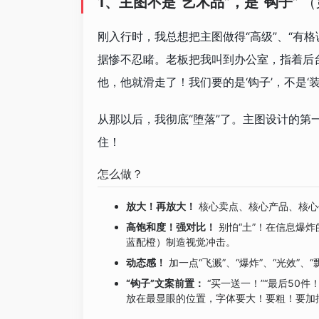
1、主图不是“艺术品”，是“钩子”
（
刚入行时，我总想把主图做得“高级”、“有
据惨不忍睹。老板把我叫到办公室，指着后
他，他就滑走了！我们要的是‘钩子’，不是‘装
从那以后，我彻底“堕落”了。主图设计的第一
住！
怎么做？
放大！再放大！
核心卖点、核心产品、核心
高饱和度！强对比！
别怕“土”！在信息爆
蓝配橙）制造视觉冲击。
动态感！
加一点“飞溅”、“爆炸”、“光效”
“钩子”文案前置：
“买一送一！”“最后50件
放在最显眼的位置，字体要大！要粗！要加