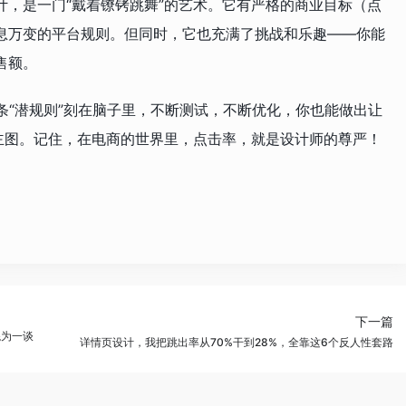
计，是一门“戴着镣铐跳舞”的艺术。它有严格的商业目标（点
息万变的平台规则。但同时，它也充满了挑战和乐趣——你能
售额。
7条“潜规则”刻在脑子里，不断测试，不断优化，你也能做出让
”主图。记住，在电商的世界里，点击率，就是设计师的尊严！
下一篇
混为一谈
详情页设计，我把跳出率从70%干到28%，全靠这6个反人性套路