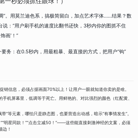
第一秒必须抓住眼球！）
格调”。用莫兰迪色系，搞极简留白，加点艺术字体……结果？数
台说：“用户刷手机的速度比翻书还快，3秒内你的图抓不住
饰画’！”
要务：在0.5秒内，用最粗暴、最直接的方式，把用户“钩”
促销信息，必须占据画面70%以上！让用户一眼就知道你卖的是啥。
炸的手机屏幕里，低调等于死亡。用鲜艳的、对比强烈的颜色（红配黄、
、“飘带”等元素，哪怕只是静态图，也要营造出动感，暗示“有事情发生”。
！”“明星同款！”“点击立减50！”——这些能直接刺激神经的文案，必须
描边！