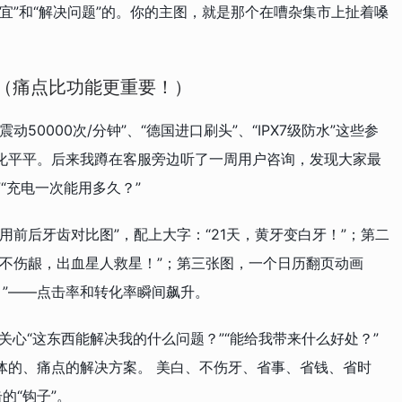
宜”和“解决问题”的。你的主图，就是那个在嘈杂集市上扯着嗓
（痛点比功能更重要！）
50000次/分钟”、“德国进口刷头”、“IPX7级防水”这些参
化平平。后来我蹲在客服旁边听了一周用户咨询，发现大家最
”“充电一次能用多久？”
用前后牙齿对比图”，配上大字：“21天，黄牙变白牙！”；第二
和不伤龈，出血星人救星！”；第三张图，一个日历翻页动画
！”——点击率和转化率瞬间飙升。
心“这东西能解决我的什么问题？”“能给我带来什么好处？”
体的、痛点的解决方案。 美白、不伤牙、省事、省钱、省时
的“钩子”。