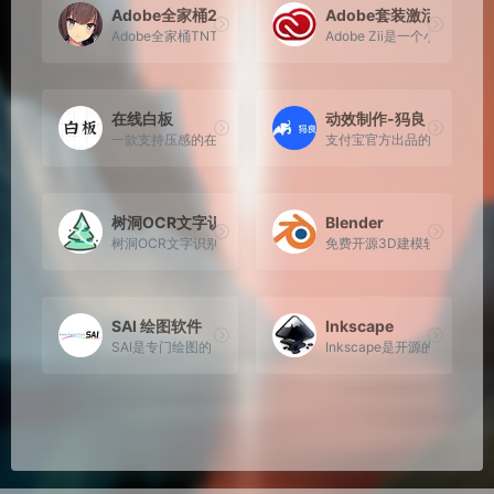
Adobe全家桶2020破解版
Adobe套装激活工具
Adobe全家桶TNT破解版，微博关注后，置顶微博可见下载链接，
Adobe Zii是一个小巧而
在线白板
动效制作-犸良
一款支持压感的在线白板应用，完全免费使用，且不需要登录，
支付宝官方出品的超好用的
树洞OCR文字识别
Blender
树洞OCR文字识别（一款跨平台的 OCR 小工具），天若OCR
免费开源3D建模软件，Bl
SAI 绘图软件
Inkscape
SAI是专门绘图的，由日本开发，许多功能较Photoshop更人性化
Inkscape是开源的矢量图像编辑