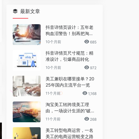
最新文章
抖音详情页设计：五年老
狗血泪警告！别再把淘宝
详情页直接搬过来了！
10个月前
685
抖音详情页尺寸规范：精
准设计，引爆商品转化
10个月前
972
解版
 密码：zs0w
台及音乐电台录制音频流媒体文件。 本款录音软件为您提供诸如MP3、AAC、FL
工具集，其中包含用于创建、混合、编辑和复原音频内容的多轨、波形和光谱显示功能。
美工兼职在哪里接单？20
25年国内主流平台一览
11个月前
1,168
淘宝美工转跨境美工理
广告制作和电视节目制作中。 其最新版本为Adobe Premiere Pro 2020。
特效和音频后期制作融于一身的解决方案！只要轻轻一点，就能立刻在剪辑、调色、特效和音
作的一款功能强大的视频编辑软件，正版英文名：Corel VideoStudio，具有
由，一场设计生涯的“破圈”
之旅
11个月前
268
美工转型电商运营，一名
美工的电商运营蜕变之路