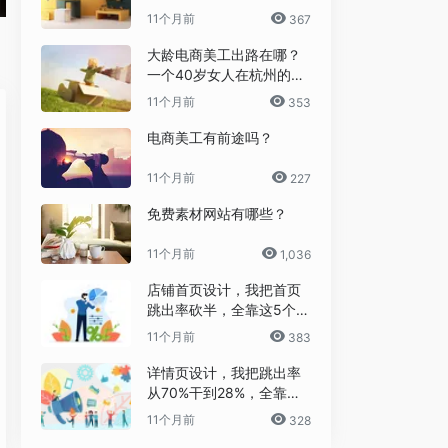
11个月前
367
大龄电商美工出路在哪？
一个40岁女人在杭州的破
局日记
11个月前
353
电商美工有前途吗？
11个月前
227
免费素材网站有哪些？
11个月前
1,036
店铺首页设计，我把首页
跳出率砍半，全靠这5个流
量炼金术
11个月前
383
详情页设计，我把跳出率
从70%干到28%，全靠这6
个反人性套路
11个月前
328