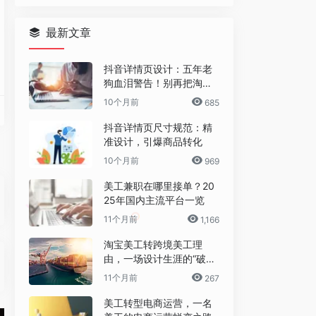
最新文章
抖音详情页设计：五年老
狗血泪警告！别再把淘宝
详情页直接搬过来了！
10个月前
685
抖音详情页尺寸规范：精
准设计，引爆商品转化
10个月前
969
美工兼职在哪里接单？20
25年国内主流平台一览
速轻松且有效地编辑照片和创建拼贴。应用名为“外观”的即时滤镜，选择一系列调整和校正选
以对图片进行基础的修改，包括角度的调整、添加滤镜、调整颜色及尺寸的大小调整
11个月前
1,166
淘宝美工转跨境美工理
由，一场设计生涯的“破圈”
之旅
经网络，针对放大图片的线条、颜色、网点等特点，做特殊的算法调整，所以放大效果非
们关于对称的美丽传说，伴着梦境般的音乐，你可以在网页上绘出绚彩效果，不用担心你
你董不懂设计,仅需1分钟，您就可以自助设计出专业、精美的LOGO, 并可免费下载，
11个月前
267
美工转型电商运营，一名