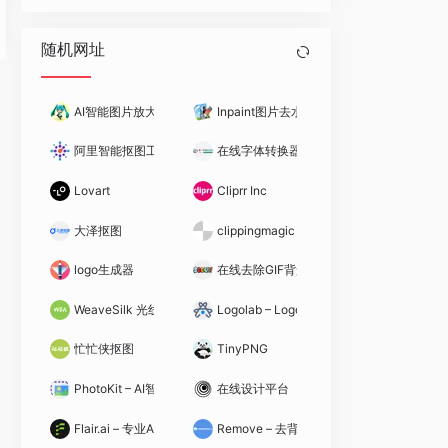
随机网址
AI智能图片放大
Inpaint图片去水印
阿里智能抠图工具
在线字体转换器
Lovart
Cliprr Inc
大泽抠图
clippingmagic – 抠头发神器
logo生成器
在线去除GIF背景
WeaveSilk 光线绘画
Logolab – Logo在线检测工具
忙忙侠抠图
TinyPNG
PhotoKit – AI智能抠图神器（原AIPIX）
在线设计平台
Flair.ai – 专业AI设计助手
Remove – 去背景神器