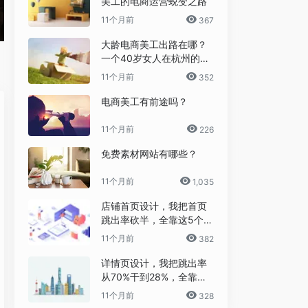
美工的电商运营蜕变之路
11个月前
367
大龄电商美工出路在哪？
一个40岁女人在杭州的破
局日记
11个月前
352
电商美工有前途吗？
11个月前
226
免费素材网站有哪些？
11个月前
1,035
店铺首页设计，我把首页
跳出率砍半，全靠这5个流
量炼金术
11个月前
382
详情页设计，我把跳出率
从70%干到28%，全靠这6
个反人性套路
11个月前
328