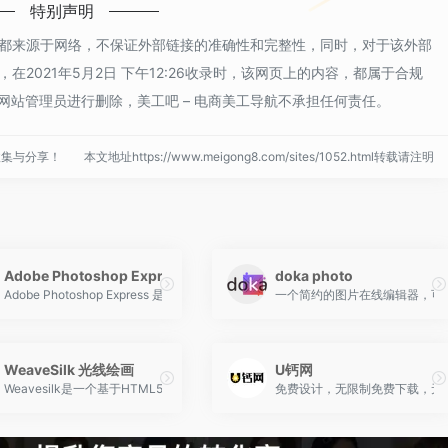
特别声明
辑器都来源于网络，不保证外部链接的准确性和完整性，同时，对于该外部
在2021年5月2日 下午12:26收录时，该网页上的内容，都属于合规
站管理员进行删除，美工吧 – 电商美工导航不承担任何责任。
收集与分享！
本文地址https://www.meigong8.com/sites/1052.html转载请注明
Adobe Photoshop Express
doka photo
e 技术的工具，可以让静态照片按照视频中的动作变化表情，嘴唇、眼睛和头部可以活动。
Adobe Photoshop Express 是一款免费的移动应用程序，可帮助您快
一个简约的图片在线编辑器，可
WeaveSilk 光线绘画
U钙网
放大的图片后依然有明显的模糊感，边缘的重影以及噪点。我们产品的工作原理，是通过神
Weavesilk是一个基于HTML5的独具匠心的在线绘画特效网页，它告诉我
免费设计，无限制免费下载，无论