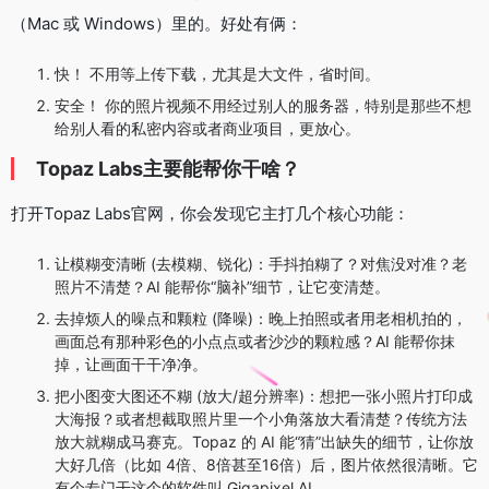
（Mac 或 Windows）里的。好处有俩：
快！ 不用等上传下载，尤其是大文件，省时间。
安全！ 你的照片视频不用经过别人的服务器，特别是那些不想
给别人看的私密内容或者商业项目，更放心。
Topaz Labs主要能帮你干啥？
打开Topaz Labs官网，你会发现它主打几个核心功能：
让模糊变清晰 (去模糊、锐化)：手抖拍糊了？对焦没对准？老
照片不清楚？AI 能帮你“脑补”细节，让它变清楚。
去掉烦人的噪点和颗粒 (降噪)：晚上拍照或者用老相机拍的，
画面总有那种彩色的小点点或者沙沙的颗粒感？AI 能帮你抹
掉，让画面干干净净。
把小图变大图还不糊 (放大/超分辨率)：想把一张小照片打印成
大海报？或者想截取照片里一个小角落放大看清楚？传统方法
放大就糊成马赛克。Topaz 的 AI 能“猜”出缺失的细节，让你放
大好几倍（比如 4倍、8倍甚至16倍）后，图片依然很清晰。它
有个专门干这个的软件叫 Gigapixel AI。