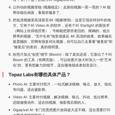
让抖动的视频变稳 (视频稳定)：走路拍视频一晃一晃的？AI 能
帮你稳住画面，看着舒服多了。
把低清视频变高清甚至4K (视频增强)：这是它现在特别牛的地
方。它有个叫 Video AI 的软件，还有个叫 Starlight 的新技术
（网站上吹得很厉害），号称能把那些老旧的、模糊的、低分
辨率的视频，“无中生有”地变成接近 4K 高清的效果。效果确实
挺震撼的，官网有很多对比视频，你可以自己去看看“修复前”和
“修复后”的差别，真的很明显。
给照片加点“创意”细节 (Bloom)：除了真实还原，它新出了个叫
Bloom 的工具（有网页版），可以给图片放大时加入一些“艺术
化”的、更有想象力的细节，适合做海报或者创意设计。
Topaz Labs有哪些具体产品？
Photo AI: 主要对付照片，一站式解决模糊、噪点、放大、锐化
等问题。适合摄影师。
Video AI: 主要对付视频，解决模糊、噪点、抖动、低分辨率、
还能做慢动作。适合拍视频、做影视后期的人。
Gigapixel AI: 专门负责把图片放得超大还不糊。适合需要打印