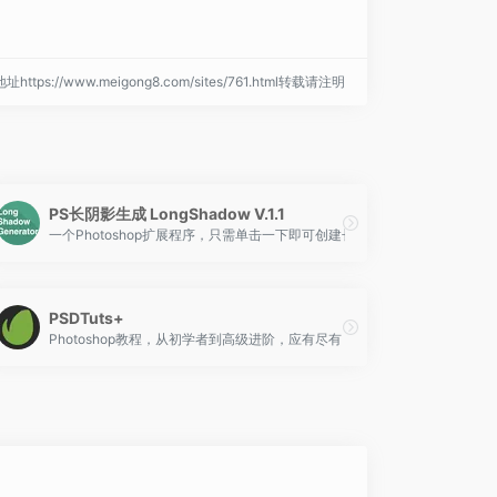
https://www.meigong8.com/sites/761.html转载请注明
PS长阴影生成 LongShadow V.1.1
张“真实”人脸照片，通过对庞大的真实人像数据的学习，生成出逼真的、不存在的人。
一个Photoshop扩展程序，只需单击一下即可创建长长的阴影！
PSDTuts+
eue Angular，前者在文字转弯处采用圆滑设计，后者可以感觉出较为尖锐，有棱有角。
D建模，而且是免费使用！
Photoshop教程，从初学者到高级进阶，应有尽有