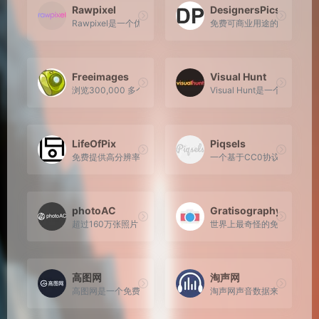
Rawpixel
DesignersPics
Rawpixel是一个优秀的无版权可商用图片素材网站。他正在
免费可商业用途的高分辨率生活
Freeimages
Visual Hunt
浏览300,000 多个免费素材并快速找到心仪的免版税图像。下
Visual Hunt是一
LifeOfPix
Piqsels
免费提供高分辨率照片，个人和商业使用均无版权限制。每周新
一个基于CC0协议的免版税
photoAC
Gratisography – 
超过160万张照片，可用于个人和商业的高质量图像，并且所有
世界上最奇怪的免费高分辨
高图网
淘声网
高图网是一个免费无版权高清图片下载平台，高质量照片免费下载，高
淘声网声音数据来源于耳聆网、