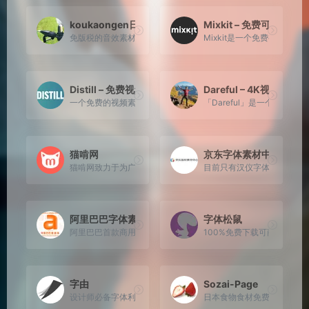
koukaongen日本音效网
Mixkit – 免费可商用视
免版税的音效素材，超过17000个文件的高质量音效,日本最大
Mixkit是一个免费视频
Distill – 免费视频素材网
Dareful – 4K视频素
一个免费的视频素材分享网站，所有的视频素材支持个人和商业使
「Dareful」是一个完全
猫啃网
京东字体素材中心
猫啃网致力于为广大设计师提供最新最全且免费的，可商用，无
目前只有汉仪字体可供下载，
阿里巴巴字体素材平台
字体松鼠
阿里巴巴首款商用字体免费开放，造以h此字，献礼阿里巴巴20周
100%免费下载可商用！专
字由
Sozai-Page
设计师必备字体利器，国内外上千款精选字体
日本食物食材免费图库，纯