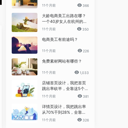
11个月前
366
大龄电商美工出路在哪？
一个40岁女人在杭州的破
局日记
11个月前
350
电商美工有前途吗？
11个月前
226
免费素材网站有哪些？
11个月前
1,033
店铺首页设计，我把首页
跳出率砍半，全靠这5个流
量炼金术
11个月前
381
详情页设计，我把跳出率
从70%干到28%，全靠这6
个反人性套路
11个月前
326