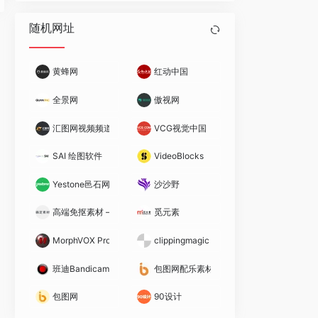
随机网址
黄蜂网
红动中国
全景网
傲视网
汇图网视频频道
VCG视觉中国
SAI 绘图软件
VideoBlocks
Yestone邑石网
沙沙野
高端免抠素材 – 稿定素材
觅元素
MorphVOX Pro变声软件
clippingmagic – 抠头发神器
班迪Bandicam(高清视频录制软件)
包图网配乐素材
包图网
90设计