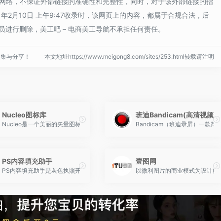
于网络，不保证外部链接的准确性和完整性，同时，对于该外部链接的指
1年2月10日 上午9:47收录时，该网页上的内容，都属于合规合法，后
进行删除，美工吧 – 电商美工导航不承担任何责任。
收集与分享！
本文地址https://www.meigong8.com/sites/253.html转载请注明
Nucleo图标库
班迪Bandicam(高清视频
创建于2013年1月，从最初的个人网站发展至今成为专业性设计平台网站，我们精
Nucleo是一个美丽的矢量图标库，一个强大的应用程序来收集、定制和输出所有图
Bandicam（班迪录屏）一
PS内容填充助手
壹图网
网站。主要服务是提供免费PNG素材、艺术字、背景、办公PPT、摄影图、插画、图
PS内容填充助手是灰色执照开发的又一款支持PS / Xd / Sketch / 
以微利图片的商业模式为设计师