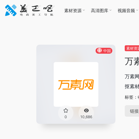
素材资源
高清图库
视频音频
素材资
中国
万
万素
抠素材
标签：
链接
0
10,686