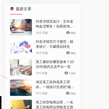
最新文章
抖音详情页设计：五年老
狗血泪警告！别再把淘宝
详情页直接搬过来了！
10个月前
685
抖音详情页尺寸规范：精
准设计，引爆商品转化
10个月前
965
录制软件)
选优秀设计作品分享，一点一滴积累，获得了众多设计师用户的喜爱。
标。
款简单好用的录屏大师，录屏幕，录游戏，录视频的功能强大的屏幕录像软件，比起其他软件
美工兼职在哪里接单？20
25年国内主流平台一览
11个月前
1,164
淘宝美工转跨境美工理
标ICON等设计内容。
Figma的插件，它可以快速的填充各种类型的文字数据，让你的设计效果图看起来非常的真
和美编提供超过8000万张低价优质的摄影图片、设计素材、创意图片、矢量图片等
由，一场设计生涯的“破圈”
之旅
11个月前
264
美工转型电商运营，一名
美工的电商运营蜕变之路