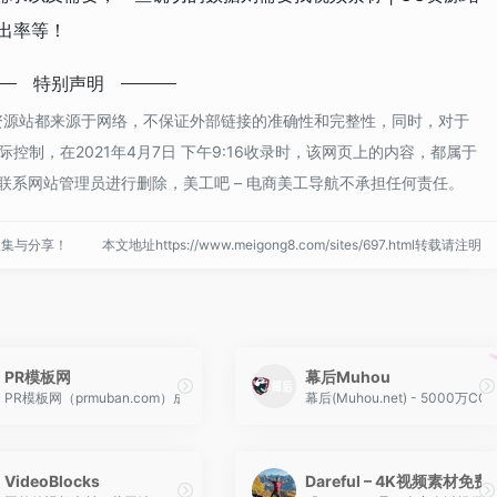
跳出率等！
特别声明
CG资源站都来源于网络，不保证外部链接的准确性和完整性，同时，对于
控制，在2021年4月7日 下午9:16收录时，该网页上的内容，都属于
系网站管理员进行删除，美工吧 – 电商美工导航不承担任何责任。
收集与分享！
本文地址https://www.meigong8.com/sites/697.html转载请注明
PR模板网
幕后Muhou
素材,原创视频素材,节日视频,旅游景点,自然风景,建筑视频,纪实视频,人物百态,概念
PR模板网（prmuban.com）成立于 2018 年，致力打造一个属于剪辑师
幕后(Muhou.net) -
VideoBlocks
Dareful – 4K视频素材免