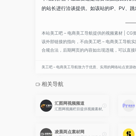
的站长进行洽谈提供。如该站的IP、PV、
本站美工吧 – 电商美工导航提供的视频素材 | 
该外部链接的指向，不由美工吧 – 电商美工导航实际
合规合法，后期网页的内容如出现违规，可以直接联
美工吧 – 电商美工导航致力于优质、实用的网络站点资源
相关导航
汇图网视频频道
汇图网视频栏目提供视频素材,视频素材下载,正版视频
凌晨两点素材网