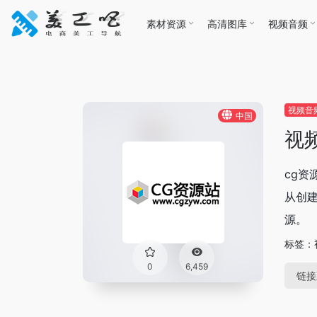
素材资源
高清图库
视频音频
视频音
中国
视频
cg资
从创
源。
标签：
0
6,459
链接