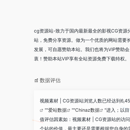
cg资源站-致力于国内最新最全的影视CG资
站，免费分享资源。做为一个优质的网站需要
发展，可自愿赞助本站。我们也将为VIP赞助会
衷！赞助本站VIP享有全站资源免费下载特权。
数据评估
视频素材 | CG资源站浏览人数已经达到6,
""
爱站数据
""
Chinaz数据
"进入；以
值评估因素如：视频素材 | CG资源站的
个站的价值，最主要还是需要根据您自身的需