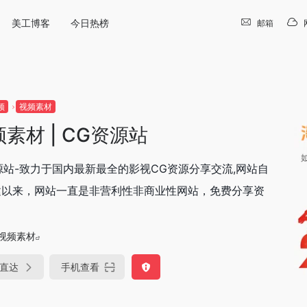
美工博客
今日热榜
邮箱
频
视频素材
素材 | CG资源站
源站-致力于国内最新最全的影视CG资源分享交流,网站自
建以来，网站一直是非营利性非商业性网站，免费分享资
视频素材
直达
手机查看