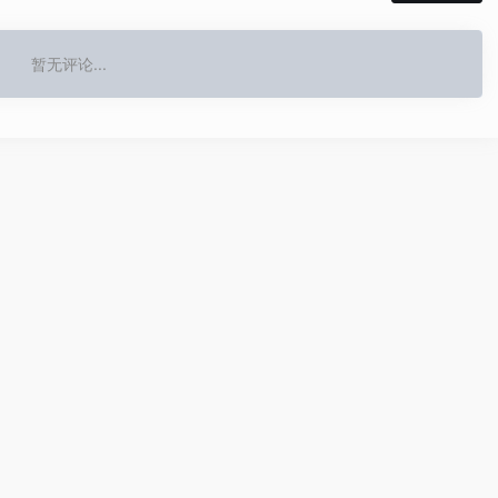
暂无评论...