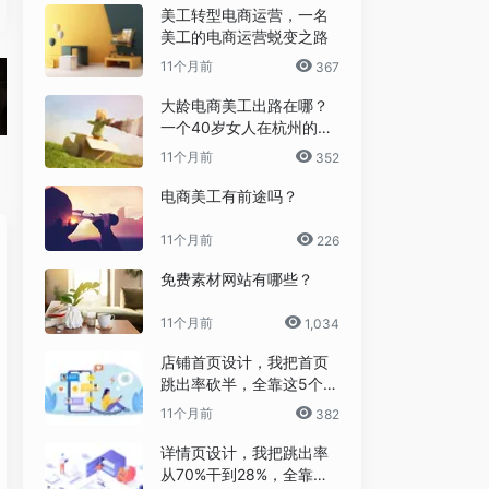
你可以随意使用这里面的视频素材，包括商业性质使用。
材网站，提供大量的高画质影片，类型包含商业科技、城市、音乐、生活、动画、抽象、
美工转型电商运营，一名
美工的电商运营蜕变之路
11个月前
367
大龄电商美工出路在哪？
一个40岁女人在杭州的破
局日记
11个月前
352
电商美工有前途吗？
11个月前
226
免费素材网站有哪些？
11个月前
1,034
店铺首页设计，我把首页
跳出率砍半，全靠这5个流
量炼金术
11个月前
382
详情页设计，我把跳出率
从70%干到28%，全靠这6