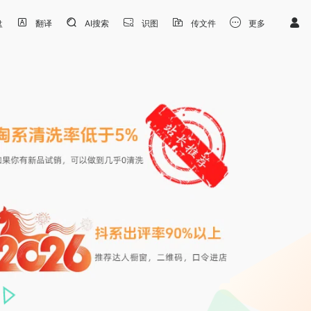
盘
翻译
AI搜索
识图
传文件
更多